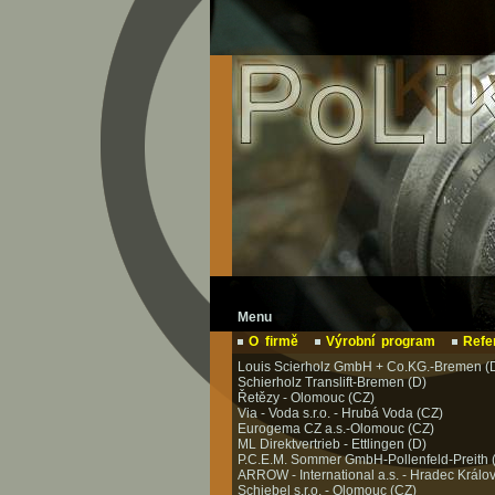
Menu
O firmě
Výrobní program
Refe
Louis Scierholz GmbH + Co.KG.-Bremen (
Schierholz Translift-Bremen (D)
Řetězy - Olomouc (CZ)
Via - Voda s.r.o. - Hrubá Voda (CZ)
Eurogema CZ a.s.-Olomouc (CZ)
ML Direktvertrieb - Ettlingen (D)
P.C.E.M. Sommer GmbH-Pollenfeld-Preith 
ARROW - International a.s. - Hradec Králo
Schiebel s.r.o. - Olomouc (CZ)